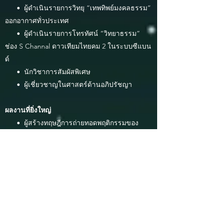
• ผู้ดำเนินรายการวิทยุ “เทพทิพย์มงคลธรรม”
ออกอากาศทั่วประเทศ
• ผู้ดำเนินรายการโทรทัศน์ “วิทยาธรรม”
ช่อง S Channal ดาวเทียมไทยคม 2 ในระบบซีแบน
ด์
• นักวิชาการสัมผัสพิเศษ
•
ผู้เชี่ยวชาญในศาสตร์ด้านอภิปรัชญา
ผลงานที่ยิ่งใหญ่
• ผู้สร้างทฤษฎีการถ่ายทอดพฤติกรรมของ
ปริญญา (Parinya’s Behavior Transference
Theory) : เพื่อการเปลี่ยนแปลงพฤติกรรมมนุษย์
ผ่านจิตสำนึก
• ผู้สร้างทฤษฎีการกระตุ้นแรงบันดาลใจใน
ตนเอง ( Self- Stimulational Inspiration of
Parinya’s Theory) : เพื่อการแสดงออกหรือกระทำ
พฤติกรรมใดๆด้วยจิตสำนึกของตนเองโดยไม่ต้อง