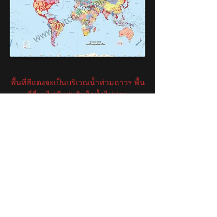
พื้นที่สีแดงจะเป็นบริเวณน้ำท่วมถาวร
พื้น
ที่อื่นๆไม่มีแผ่นดินใดน้ำไม่ท่วม
แต่ท่วมแล้วจะคืนแผ่นดินให้ในภายหลัง
พื้นที่เหล่านี้อาจมีการเปลี่ยนแปลงได้ ± 20
%
ขึ้นอยู่กับจิตสำนึกของผู้คนบนแผ่นดินนั้น
อนุตรธรรมาจารย์ปริญญา ตันสกุล
Copyright © The Universe of Chitchakraval Study
Assembly. All rights reserved
282 Hinhao Lomkao Phetchabun 67120 Thailand